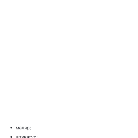
маляр;
штукатур;