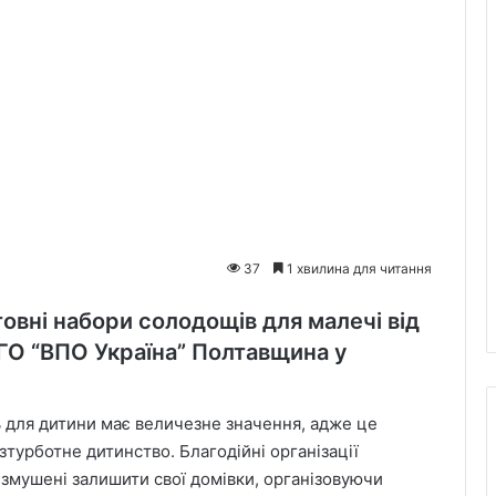
37
1 хвилина для читання
овні набори солодощів для малечі від
ГО “ВПО Україна” Полтавщина у
ь для дитини має величезне значення, адже це
зтурботне дитинство. Благодійні організації
 змушені залишити свої домівки, організовуючи