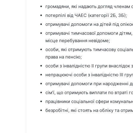
громадяни, які надають догляд членам сі
потерпілі від ЧАЕС (категорії 2Б, 3Б);
отримувачі допомоги на дітей під опіко
отримувачі тимчасової допомоги дітям, 
місце перебування невідоме;
особи, які отримують тимчасову соціал
права на пенсію;
особи з інвалідністю ІІ групи внаслідок
непрацюючі особи з інвалідністю ІІІ гру
отримувачі допомоги при народженні д
сім’ї, що отримують виплати по втраті г
працівники соціальної сфери комунальн
безробітні, які стоять на обліку та от