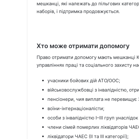
мешканці, які належать до пільгових катего
наборів, і підтримка продовжується.
Хто може отримати допомогу
Право отримати допомогу мають мешканці Кр
управліннях праці та соціального захисту на
учасники бойових дій АТО/ООС;
військовослужбовці з інвалідністю, отр
пенсіонери, чия виплата не перевищує 
воїни-інтернаціоналісти;
особи з інвалідністю І–ІІІ груп унаслідок
члени сімей померлих ліквідаторів ЧАЕ
ліквідатори ЧАЕС (ІІ та ІІІ категорії);