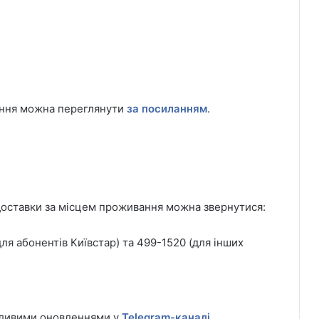
мання можна переглянути
за посиланням
.
доставки за місцем проживання можна звернутися:
ля абонентів Київстар) та 499-1520 (для інших
жливими оновленнями у
Telegram-каналі
.