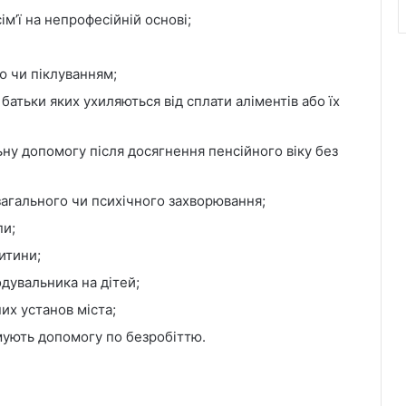
м’ї на непрофесійній основі;
ю чи піклуванням;
батьки яких ухиляються від сплати аліментів або їх
ьну допомогу після досягнення пенсійного віку без
 загального чи психічного захворювання;
пи;
итини;
одувальника на дітей;
их установ міста;
римують допомогу по безробіттю.