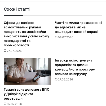
Схожі статті
Сфери, де напірно-
Часті помилки при зверненні
всмоктувальні рукави
до адвоката: як не
працюють на межі: кейси
нашкодити власній справі
використання у сільському
08.07.2026
господарстві та
промисловості
27.07.2026
Інтер’єр як інструмент
продажів: як дизайн
комерційного простору
впливає на виручку
27.06.2026
Гуманітарна допомога ВПО
у Дніпрі: відкрита
реєстрація
07.07.2026