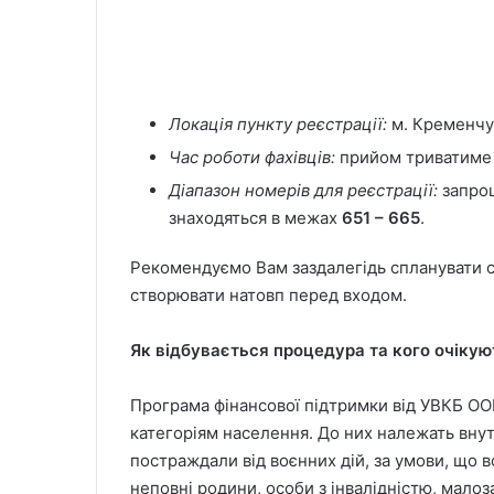
Локація пункту реєстрації:
м. Кременчук
Час роботи фахівців:
прийом триватиме з
Діапазон номерів для реєстрації:
запро
знаходяться в межах
651 – 665
.
Рекомендуємо Вам заздалегідь спланувати с
створювати натовп перед входом.
Як відбувається процедура та кого очікую
Програма фінансової підтримки від УВКБ О
категоріям населення. До них належать внут
постраждали від воєнних дій, за умови, що в
неповні родини, особи з інвалідністю, мало