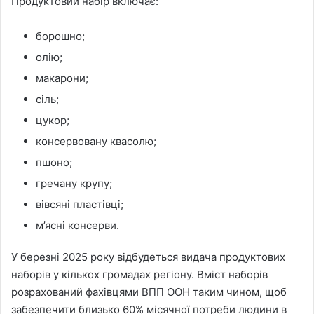
Продуктовий набір включає:
борошно;
олію;
макарони;
сіль;
цукор;
консервовану квасолю;
пшоно;
гречану крупу;
вівсяні пластівці;
м’ясні консерви.
У березні 2025 року відбудеться видача продуктових
наборів у кількох громадах регіону. Вміст наборів
розрахований фахівцями ВПП ООН таким чином, щоб
забезпечити близько 60% місячної потреби людини в