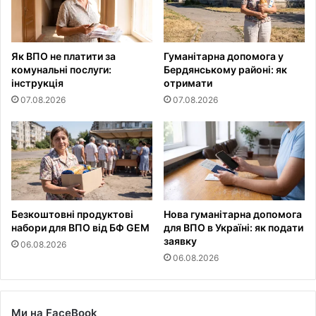
Як ВПО не платити за
Гуманітарна допомога у
комунальні послуги:
Бердянському районі: як
інструкція
отримати
07.08.2026
07.08.2026
Безкоштовні продуктові
Нова гуманітарна допомога
набори для ВПО від БФ GEM
для ВПО в Україні: як подати
заявку
06.08.2026
06.08.2026
Ми на FaceBook