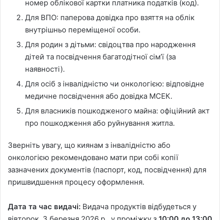
номер облікової картки платника податків (код).
Для ВПО: паперова довідка про взяття на облік
внутрішньо переміщеної особи.
Для родин з дітьми: свідоцтва про народження
дітей та посвідчення багатодітної сім’ї (за
наявності).
Для осіб з інвалідністю чи онкологією: відповідне
медичне посвідчення або довідка МСЕК.
Для власників пошкодженого майна: офіційний акт
про пошкодження або руйнування житла.
Зверніть увагу, що киянам з інвалідністю або
онкологією рекомендовано мати при собі копії
зазначених документів (паспорт, код, посвідчення) для
пришвидшення процесу оформлення.
Дата та час видачі:
Видача продуктів відбудеться у
вівторок, 3 березня 2026 р., у проміжку з
10:00 до 13:00