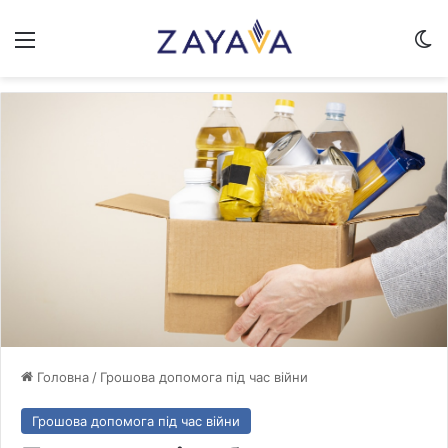
Меню
Sw
Головна
/
Грошова допомога під час війни
Грошова допомога під час війни