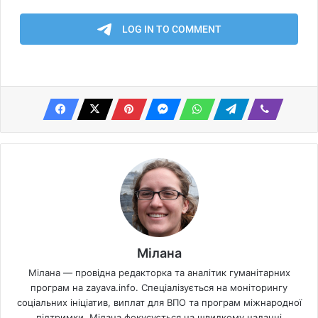
Мілана
Мілана — провідна редакторка та аналітик гуманітарних
програм на zayava.info. Спеціалізується на моніторингу
соціальних ініціатив, виплат для ВПО та програм міжнародної
підтримки. Мілана фокусується на швидкому наданні