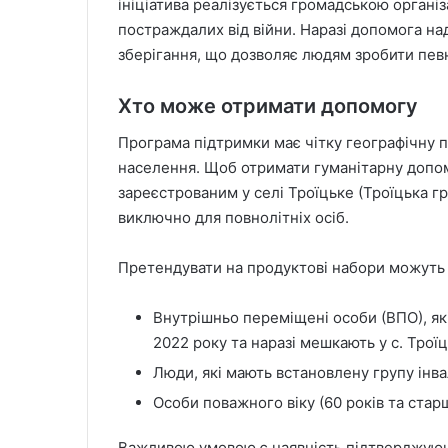
ініціатива реалізується громадською організ
постраждалих від війни. Наразі допомога на
зберігання, що дозволяє людям зробити певн
Хто може отримати допомогу
Програма підтримки має чітку географічну пр
населення. Щоб отримати гуманітарну допом
зареєстрованим у селі Троїцьке (Троїцька г
виключно для повнолітніх осіб.
Претендувати на продуктові набори можуть н
Внутрішньо переміщені особи (ВПО), які
2022 року та наразі мешкають у с. Троїц
Люди, які мають встановлену групу інва
Особи поважного віку (60 років та стар
Важливою умовою є наявність підтверджуюч