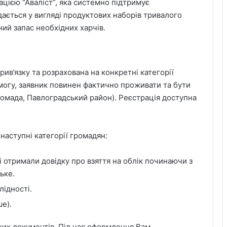
ацією “Аваліст”, яка системно підтримує
дається у вигляді продуктових наборів тривалого
ий запас необхідних харчів.
ив’язку та розрахована на конкретні категорії
огу, заявник повинен фактично проживати та бути
ромада, Павлоградський район). Реєстрація доступна
аступні категорії громадян:
 отримали довідку про взяття на облік починаючи з
ьке.
лідності.
ше).
их документів. Під час оформлення Вам