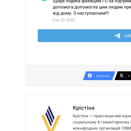
Facebook
X
Крістіна
Крістіна — практикуючий юрист
соціальному й гуманітарному п
міжнародних організацій (УВК