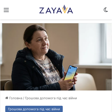
Меню
Sw
Головна
/
Грошова допомога під час війни
Грошова допомога під час війни