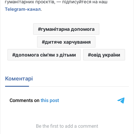
гуманітарних проєктів, — підписуйтеся на наш
Telegram-канал
.
гуманітарна допомога
дитяче харчування
допомога сім'ям з дітьми
овід україни
Коментарі