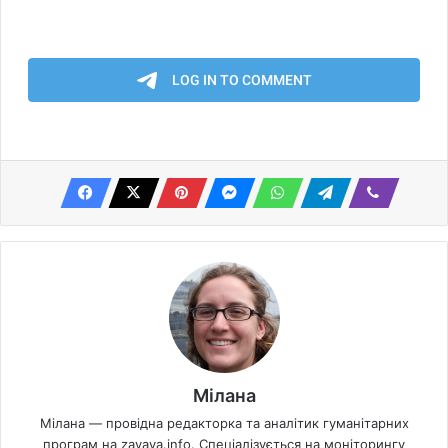
Мілана
Мілана — провідна редакторка та аналітик гуманітарних
програм на zayava.info. Спеціалізується на моніторингу