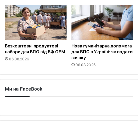
Безкоштовні продуктові
Нова гуманітарна допомога
набори для ВПО від БФ GEM
для ВПО в Україні: як подати
заявку
06.08.2026
06.08.2026
Ми на FaceBook