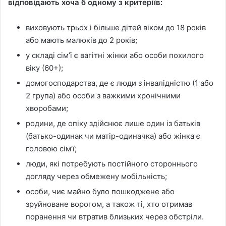
відповідають хоча б одному з критеріїв:
виховують трьох і більше дітей віком до 18 років
або мають малюків до 2 років;
у складі сім’ї є вагітні жінки або особи похилого
віку (60+);
домогосподарства, де є люди з інвалідністю (1 або
2 група) або особи з важкими хронічними
хворобами;
родини, де опіку здійснює лише один із батьків
(батько-одинак чи матір-одиначка) або жінка є
головою сім’ї;
люди, які потребують постійного стороннього
догляду через обмежену мобільність;
особи, чиє майно було пошкоджене або
зруйноване ворогом, а також ті, хто отримав
поранення чи втратив близьких через обстріли.