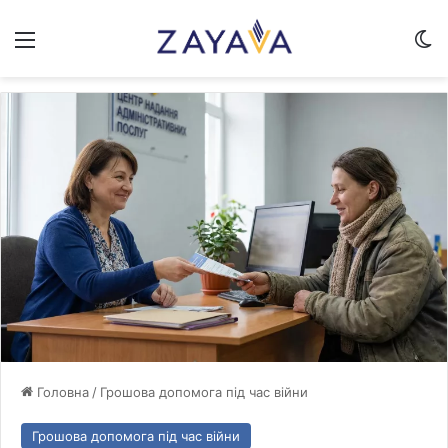
Меню
Sw
Головна
/
Грошова допомога під час війни
Грошова допомога під час війни