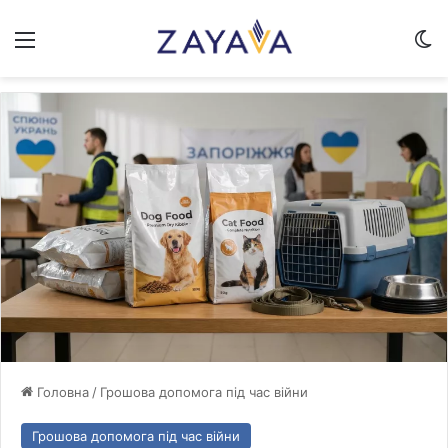
Меню
Sw
Головна
/
Грошова допомога під час війни
Грошова допомога під час війни