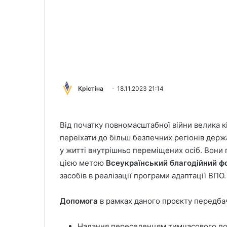
Крістіна
18.11.2023 21:14
Від початку повномасштабної війни велика кі
переїхати до більш безпечних регіонів держ
у житті внутрішньо переміщених осіб. Вони 
цією метою
Всеукраїнський благодійний ф
засобів в реалізації програми адаптації ВПО.
Допомога
в рамках даного проєкту передбач
Надання переселенцям тимчасового пом