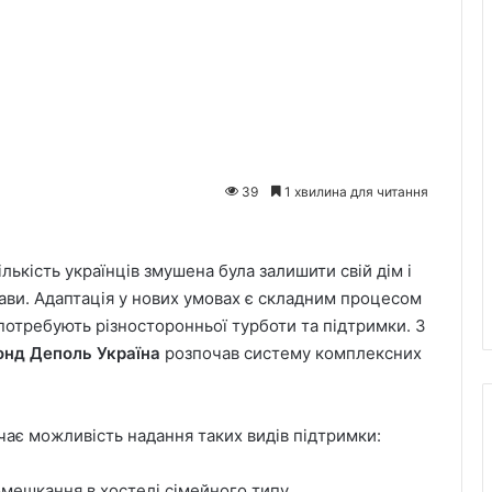
39
1 хвилина для читання
лькість українців змушена була залишити свій дім і
ави. Адаптація у нових умовах є складним процесом
потребують різносторонньої турботи та підтримки. З
онд Деполь Україна
розпочав систему комплексних
ає можливість надання таких видів підтримки:
ешкання в хостелі сімейного типу.