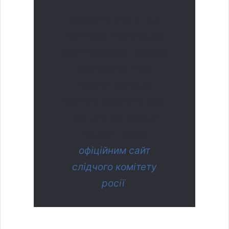
Зверніть увагу, що
поштове сполучення
між Україною і росією
припинено, тому
подати заяву до
слідчого комітету росії
про злочин можна
онлайн через
офіційним сайт
слідчого комітету
росії
.