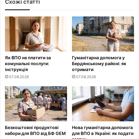
Схожі статті
Як ВПО не платити за
Гуманітарна допомога у
комунальні послуги:
Бердянському районі: як
інструкція
отримати
07.08.2026
07.08.2026
Безкоштовні продуктові
Нова гуманітарна допомога
набори для ВПО від БФ GEM
для ВПО в Україні: як подати