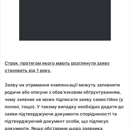
за поштові послуги з
відправника не
справляється.
Строк, протягом якого мають розглянути заяву
становить від
1 року.
Заяву на отримання компенсації можуть заповнити
родичи або опікуни з обовʼязковим обґрунтуванням,
чому заявник не може підписати заяву самостійно (у
полоні, тощо). У такому випадку необхідно додати до
заяви підтверджуючи документи спорідненості та
підтверджуючий документ особи, що підписує
документи. Якщо обставини щодо заявника