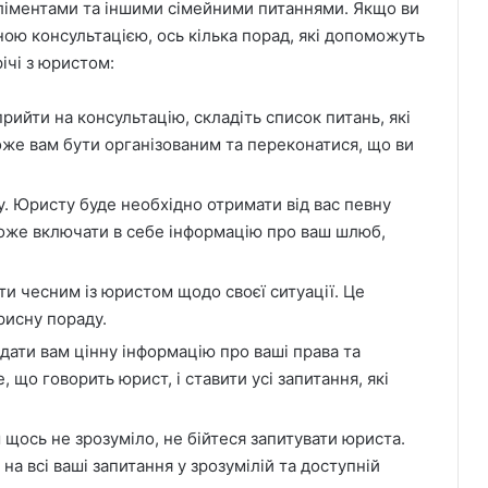
ліментами та іншими сімейними питаннями. Якщо ви
ою консультацією, ось кілька порад, які допоможуть
ічі з юристом:
рийти на консультацію, складіть список питань, які
же вам бути організованим та переконатися, що ви
у. Юристу буде необхідно отримати від вас певну
може включати в себе інформацію про ваш шлюб,
и чесним із юристом щодо своєї ситуації. Це
рисну пораду.
ати вам цінну інформацію про ваші права та
 що говорить юрист, і ставити усі запитання, які
 щось не зрозуміло, не бійтеся запитувати юриста.
на всі ваші запитання у зрозумілій та доступній