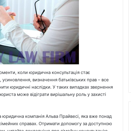
оменти, коли юридична консультація стає
 усиновлення, визначення батьківських прав – все
инити юридичні наслідки. У таких випадках звернення
юриста може відіграти вирішальну роль у захисті
а юридична компанія Альва Прайвесі, яка вже понад
у сімейних справах. Отримати допомогу за доступною
ом, читайте докладніше про сімейну консультацію