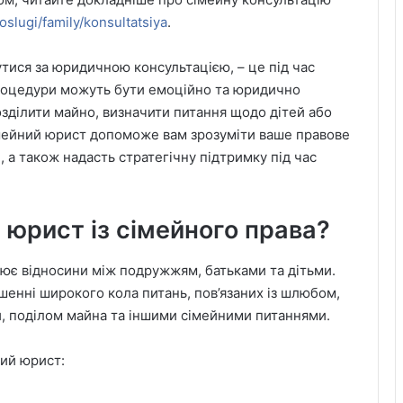
oslugi/family/konsultatsiya
.
утися за юридичною консультацією, – це під час
процедури можуть бути емоційно та юридично
зділити майно, визначити питання щодо дітей або
імейний юрист допоможе вам зрозуміти ваше правове
, а також надасть стратегічну підтримку під час
 юрист із сімейного права?
лює відносини між подружжям, батьками та дітьми.
енні широкого кола питань, пов’язаних із шлюбом,
и, поділом майна та іншими сімейними питаннями.
ний юрист: