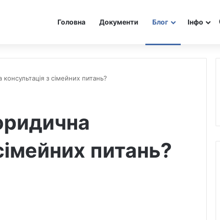
Головна
Документи
Блог
Інфо
 консультація з сімейних питань?
юридична
сімейних питань?