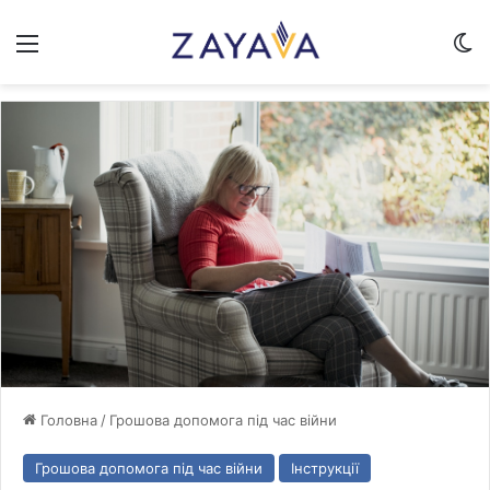
Меню
Sw
Головна
/
Грошова допомога під час війни
Грошова допомога під час війни
Інструкції