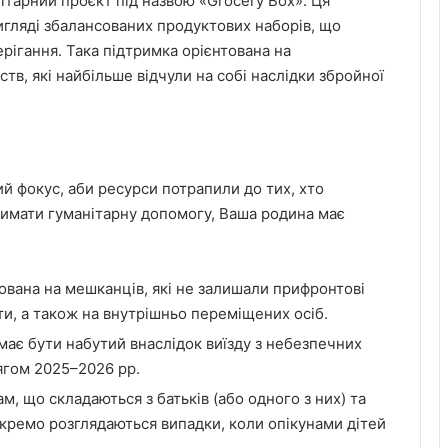
ітарний проєкт під назвою «Grocery Box». Ця
гляді збалансованих продуктових наборів, що
рігання. Така підтримка орієнтована на
в, які найбільше відчули на собі наслідки збройної
й фокус, аби ресурси потрапили до тих, хто
римати гуманітарну допомогу, Ваша родина має
вана на мешканців, які не залишали прифронтові
и, а також на внутрішньо переміщених осіб.
має бути набутий внаслідок виїзду з небезпечних
ягом 2025–2026 рр.
, що складаються з батьків (або одного з них) та
 Окремо розглядаються випадки, коли опікунами дітей