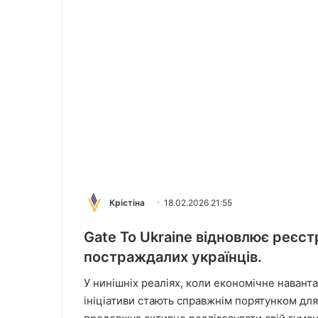
Крістіна
18.02.2026 21:55
Gate To Ukraine відновлює реєст
постраждалих українців.
У нинішніх реаліях, коли економічне навант
ініціативи стають справжнім порятунком дл