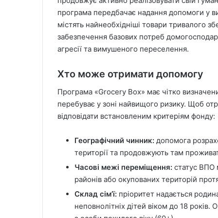
продовжує активно реалізовувати свій гуман
програма передбачає надання допомоги у ви
містять найнеобхідніші товари тривалого збе
забезпечення базових потреб домогосподарст
агресії та вимушеного переселення.
Хто може отримати допомогу
Програма «Grocery Box» має чітко визначени
перебуває у зоні найвищого ризику. Щоб от
відповідати встановленим критеріям фонду:
Географічний чинник:
допомога розрахо
території та продовжують там проживат
Часові межі переміщення:
статус ВПО 
районів або окупованих територій прот
Склад сім’ї:
пріоритет надається родинам
неповнолітніх дітей віком до 18 років.