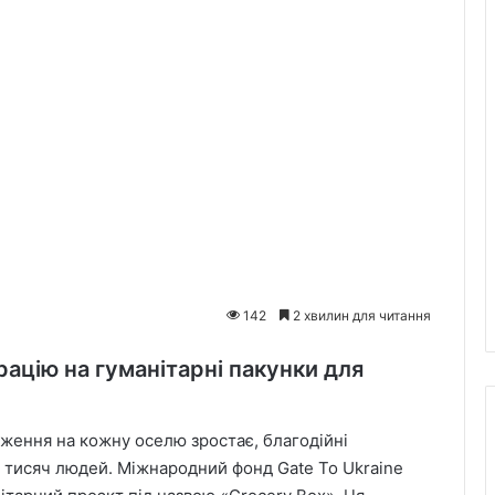
142
2 хвилин для читання
рацію на гуманітарні пакунки для
аження на кожну оселю зростає, благодійні
я тисяч людей. Міжнародний фонд Gate To Ukraine