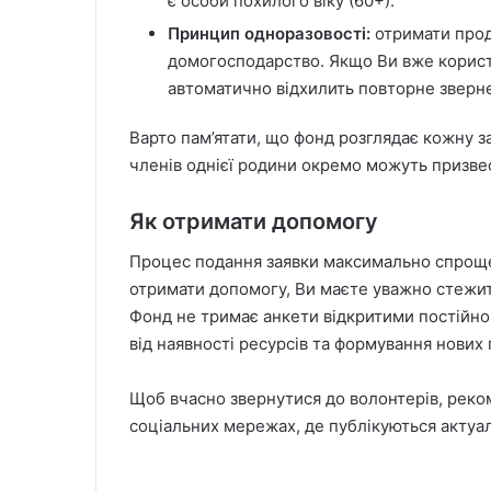
є особи похилого віку (60+).
Принцип одноразовості:
отримати прод
домогосподарство. Якщо Ви вже корист
автоматично відхилить повторне зверн
Варто пам’ятати, що фонд розглядає кожну за
членів однієї родини окремо можуть призвест
Як отримати допомогу
Процес подання заявки максимально спрощен
отримати допомогу, Ви маєте уважно стежити
Фонд не тримає анкети відкритими постійно
від наявності ресурсів та формування нових 
Щоб вчасно звернутися до волонтерів, реком
соціальних мережах, де публікуються актуа