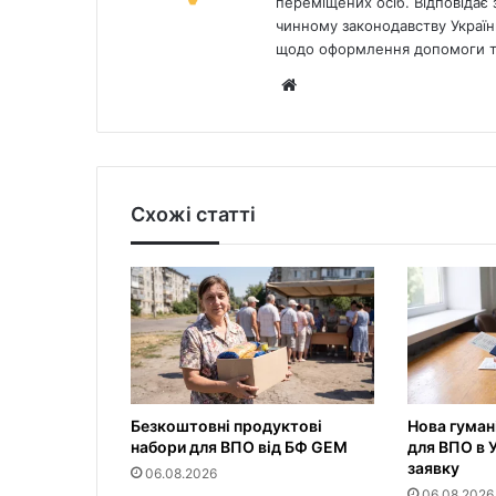
переміщених осіб. Відповідає з
чинному законодавству України
щодо оформлення допомоги та
Website
Схожі статті
Безкоштовні продуктові
Нова гуман
набори для ВПО від БФ GEM
для ВПО в У
заявку
06.08.2026
06.08.2026