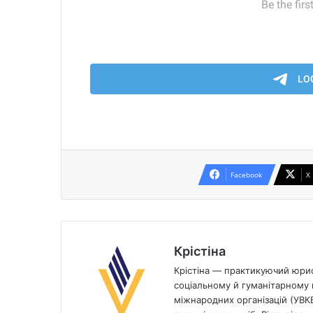
Facebook
X
Крістіна
Крістіна — практикуючий юрист
соціальному й гуманітарному п
міжнародних організацій (УВК