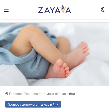
Меню
Sw
Головна
/
Грошова допомога під час війни
Грошова допомога під час війни