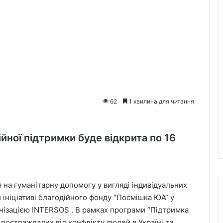
62
1 хвилина для читання
йної підтримки буде відкрита по 16
 на гуманітарну допомогу у вигляді індивідуальних
ки ініціативі благодійного фонду “Посмішка ЮА” у
нізацією INTERSOS . В рамках програми “Підтримка
а постраждалих від конфлікту людей в Україні та