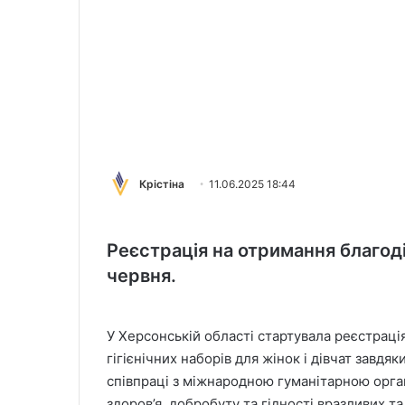
Крістіна
11.06.2025 18:44
Реєстрація на отримання благоді
червня.
У Херсонській області стартувала реєстрація
гігієнічних наборів для жінок і дівчат завдя
співпраці з міжнародною гуманітарною орга
здоров’я, добробуту та гідності вразливих т