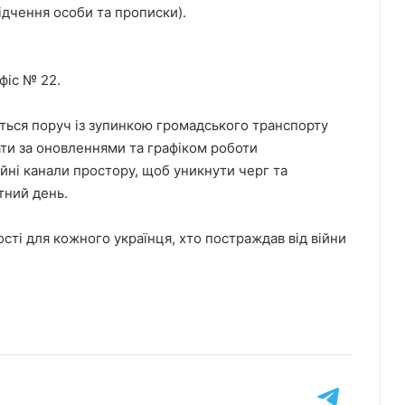
ідчення особи та прописки).
фіс № 22.
иться поруч із зупинкою громадського транспорту
ати за оновленнями та графіком роботи
йні канали простору, щоб уникнути черг та
тний день.
ті для кожного українця, хто постраждав від війни