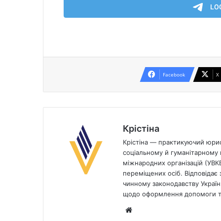
Facebook
X
Крістіна
Крістіна — практикуючий юрист
соціальному й гуманітарному п
міжнародних організацій (УВК
переміщених осіб. Відповідає з
чинному законодавству України
щодо оформлення допомоги та
Website