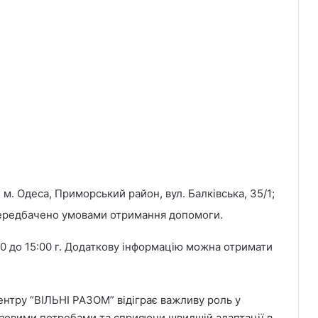
 м. Одеса, Приморський район, вул. Балківська, 35/1;
передбачено умовами отримання допомоги.
00 до 15:00 г. Додаткову інформацію можна отримати
ентру “ВІЛЬНІ РАЗОМ” відіграє важливу роль у
азовими потребами та сприяючи швидшій адаптації в