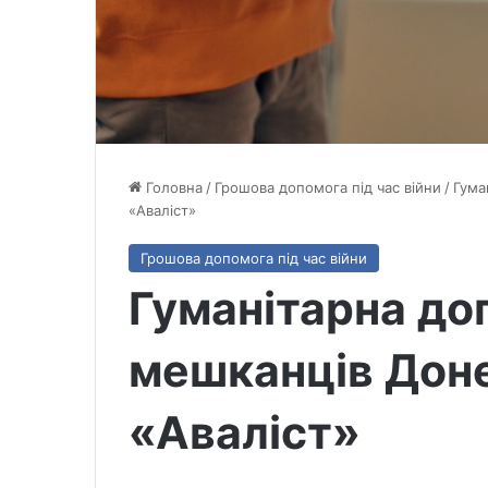
Головна
/
Грошова допомога під час війни
/
Гума
«Аваліст»
Грошова допомога під час війни
Гуманітарна до
мешканців Доне
«Аваліст»