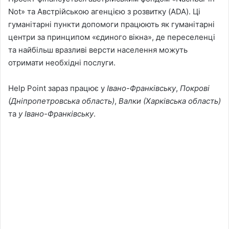
Not» та Австрійською агенцією з розвитку (ADA). Ці
гуманітарні пункти допомоги працюють як гуманітарні
центри за принципом «єдиного вікна», де переселенці
та найбільш вразливі версти населення можуть
отримати необхідні послуги.
Help Point зараз працює у
Івано-Франківську
,
Покрові
(
Дніпропетровськ
а область)
,
Валки (
Харківськ
а
област
ь)
та
у Івано-Франківську
.