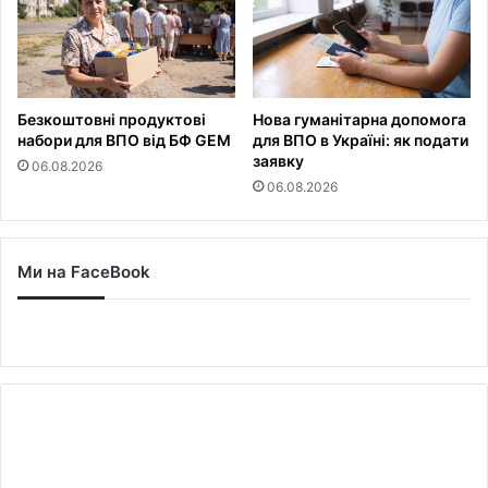
Безкоштовні продуктові
Нова гуманітарна допомога
набори для ВПО від БФ GEM
для ВПО в Україні: як подати
заявку
06.08.2026
06.08.2026
Ми на FaceBook