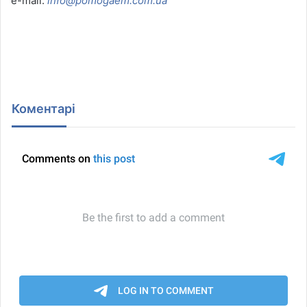
e-mail:
i
nfo@pomogaem.com.ua
Коментарі