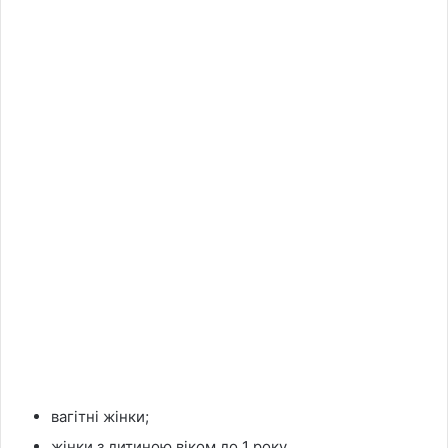
вагітні жінки;
жінки з дитиною віком до 1 року.