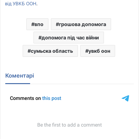
від УВКБ ООН
.
впо
грошова допомога
допомога під час війни
сумьска область
увкб оон
Коментарі