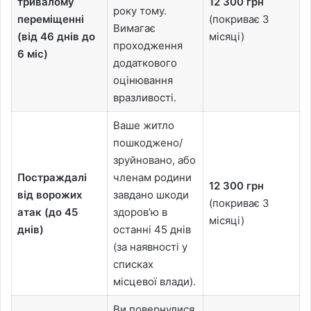
тривалому
12 300 грн
року тому.
переміщенні
(покриває 3
Вимагає
(від 46 днів до
місяці)
проходження
6 міс)
додаткового
оцінювання
вразливості.
Ваше житло
пошкоджено/
зруйновано, або
Постраждалі
членам родини
12 300 грн
від ворожих
завдано шкоди
(покриває 3
атак (до 45
здоров’ю в
місяці)
днів)
останні 45 днів
(за наявності у
списках
місцевої влади).
Ви повернулися