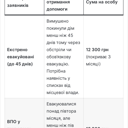
отримання
Сума на особу
заявників
допомоги
Вимушено
покинули дім
менш ніж 45
днів тому через
Екстрено
обстріли чи
12 300 грн
евакуйовані
обов’язкову
(покриває 3
(до 45 днів)
евакуацію.
місяці)
Потрібна
наявність у
списках від
місцевої влади.
Евакуювалися
понад півтора
місяця, але
ВПО у
менш ніж пів