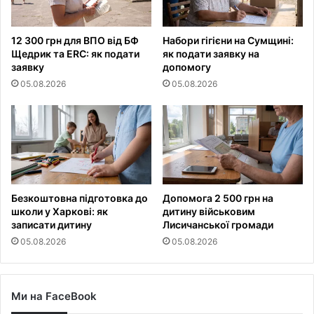
12 300 грн для ВПО від БФ
Набори гігієни на Сумщині:
Щедрик та ERC: як подати
як подати заявку на
заявку
допомогу
05.08.2026
05.08.2026
Безкоштовна підготовка до
Допомога 2 500 грн на
школи у Харкові: як
дитину військовим
записати дитину
Лисичанської громади
05.08.2026
05.08.2026
Ми на FaceBook