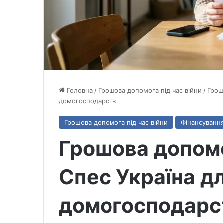
Головна
/
Грошова допомога під час війни
/
Грош
домогосподарств
Грошова допомога під час війни
Фінансування
Грошова допомо
Спес Україна д
домогосподарс