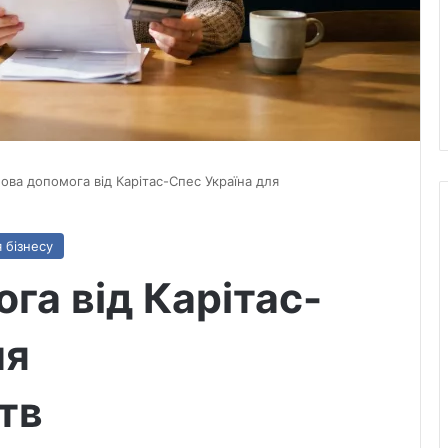
ова допомога від Карітас-Спес Україна для
 бізнесу
га від Карітас-
ля
тв