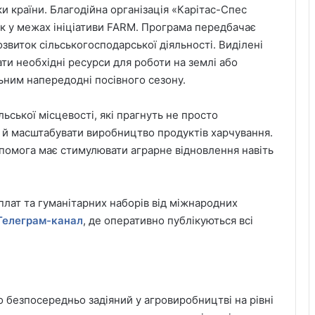
 країни. Благодійна організація «Карітас-Спес
ок у межах ініціативи FARM. Програма передбачає
звиток сільськогосподарської діяльності. Виділені
и необхідні ресурси для роботи на землі або
ьним напередодні посівного сезону.
ьської місцевості, які прагнуть не просто
а й масштабувати виробництво продуктів харчування.
помога має стимулювати аграрне відновлення навіть
плат та гуманітарних наборів від міжнародних
Телеграм-канал
, де оперативно публікуються всі
 безпосередньо задіяний у агровиробництві на рівні