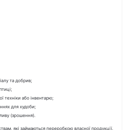
іалу та добрив;
птиці;
ї техніки або інвентарю;
ннях для худоби;
ливу (зрошення).
твам, які займаються переробкою власної продукції.