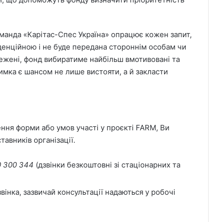
оманда «Карітас-Спес Україна» опрацює кожен запит,
денційною і не буде передана стороннім особам чи
межені, фонд вибиратиме найбільш вмотивовані та
римка є шансом не лише вистояти, а й закласти
ння форми або умов участі у проєкті FARM, Ви
авників організації.
0 300 344
(дзвінки безкоштовні зі стаціонарних та
звінка, зазвичай консультації надаються у робочі