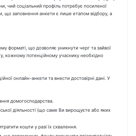
и, чий соціальний профіль потребує посиленої
ти, що заповнення анкети є лише етапом відбору, а
му форматі, що дозволяє уникнути черг та зайвої
гу, кожному потенційному учаснику необхідно
ійної онлайн-анкети та внести достовірні дані. У
ання домогосподарства.
ської діяльності (що саме Ви вирощуєте або яких
тратити кошти у разі їх схвалення.
и, що допоможуть фонду визначити пріоритетність