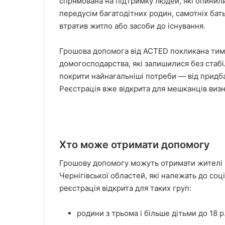
спрямована на підтримку людей, які опинил
передусім багатодітних родин, самотніх батьк
втратив житло або засоби до існування.
Грошова допомога від ACTED покликана тим
домогосподарства, які залишилися без стаб
покрити найнагальніші потреби — від придба
Реєстрація вже відкрита для мешканців виз
Хто може отримати допомогу
Грошову допомогу можуть отримати жителі н
Чернігівської областей, які належать до со
реєстрація відкрита для таких груп:
родини з трьома і більше дітьми до 18 р.