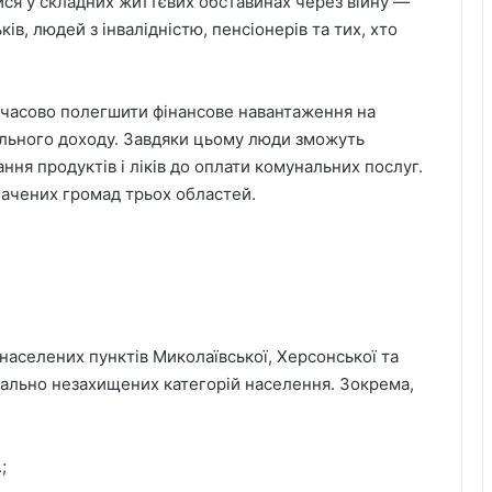
ися у складних життєвих обставинах через війну —
ів, людей з інвалідністю, пенсіонерів та тих, хто
часово полегшити фінансове навантаження на
ільного доходу. Завдяки цьому люди зможуть
ння продуктів і ліків до оплати комунальних послуг.
начених громад трьох областей.
аселених пунктів Миколаївської, Херсонської та
ціально незахищених категорій населення. Зокрема,
;