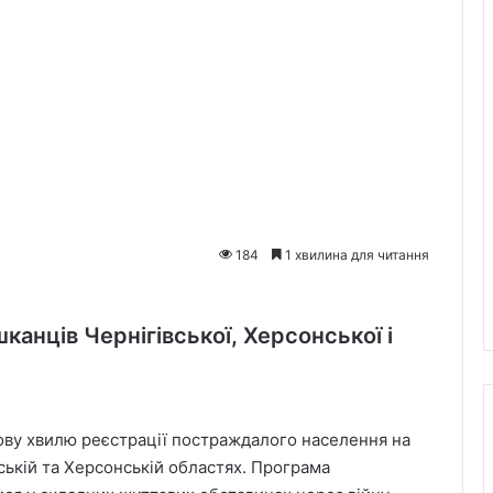
184
1 хвилина для читання
канців Чернігівської, Херсонської і
ову хвилю реєстрації постраждалого населення на
ській та Херсонській областях. Програма