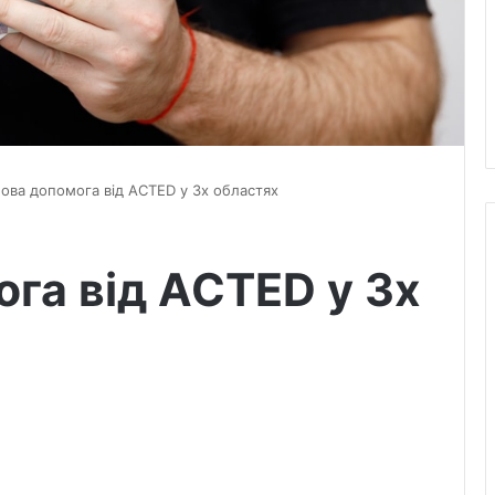
ова допомога від ACTED у 3х областях
га від ACTED у 3х