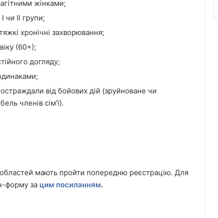
вагітними жінками;
І чи ІІ групи;
тяжкі хронічні захворювання;
іку (60+);
тійного догляду;
-одинаками;
остраждали від бойових дій (зруйноване чи
ль членів сім’ї).
 областей мають пройти попередню реєстрацію. Для
йн-форму за
цим посиланням
.