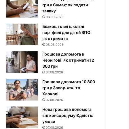
грн у Сумах: як подати
заявку
08.08.2026
Безкоштовні шкільні
портфелі для дітей ВПО:
як отримати
08.08.2026
Грошова допомога в
Чернігові: як отримати 12
300 грн
07.08.2026
Грошова допомога 10 800
грн у Запоріжжі та
Харкові
07.08.2026
Нова грошова допомога
від консорціуму Єдність:
умови
07.08.2026