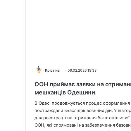
Крістіна
09.02.2026 19:38
ООН приймає заявки на отриманн
мешканців Одещини.
В Одесі продовжується процес оформлення ф
постраждали внаслідок воєнних дій. У вівтор
для реєстрації на отримання багатоцільової
ООН, які спрямовані на забезпечення базов