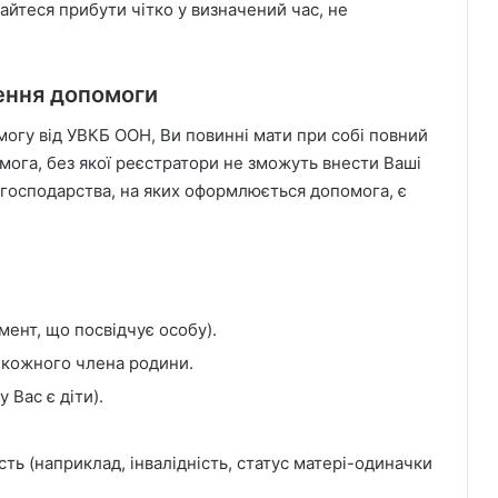
айтеся прибути чітко у визначений час, не
ення допомоги
могу від УВКБ ООН, Ви повинні мати при собі повний
имога, без якої реєстратори не зможуть внести Ваші
могосподарства, на яких оформлюється допомога, є
мент, що посвідчує особу).
 кожного члена родини.
 Вас є діти).
ть (наприклад, інвалідність, статус матері-одиначки