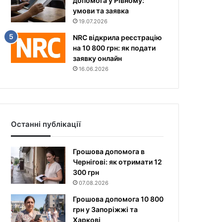
допомога у Рівному:
умови та заявка
19.07.2026
NRC відкрила реєстрацію
на 10 800 грн: як подати
заявку онлайн
16.06.2026
Останні публікації
Грошова допомога в
Чернігові: як отримати 12
300 грн
07.08.2026
Грошова допомога 10 800
грн у Запоріжжі та
Харкові