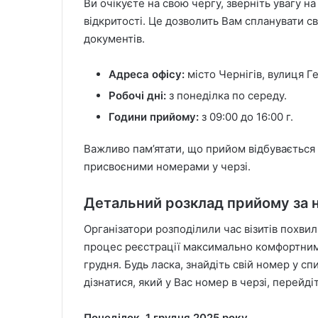
Ви очікуєте на свою чергу, зверніть увагу н
відкритості. Це дозволить Вам спланувати 
документів.
Адреса офісу:
місто Чернігів, вулиця Г
Робочі дні:
з понеділка по середу.
Години прийому:
з 09:00 до 16:00 г.
Важливо пам’ятати, що прийом відбувається
присвоєними номерами у черзі.
Детальний розклад прийому за 
Організатори розподілили час візитів похв
процес реєстрації максимально комфортним.
грудня. Будь ласка, знайдіть свій номер у с
дізнатися, який у Вас номер в черзі, перейді
Понеділок, 1 грудня 2025 року