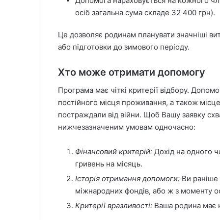
Допомога нараховується на кожного чле
осіб загальна сума складе 32 400 грн).
Це дозволяє родинам планувати значніші вит
або підготовки до зимового періоду.
Хто може отримати допомогу
Програма має чіткі критерії відбору. Допом
постійного місця проживання, а також місце
постраждали від війни. Щоб Вашу заявку схв
нижчезазначеним умовам одночасно:
Фінансовий критерій:
Дохід на одного 
гривень на місяць.
Історія отримання допомоги:
Ви раніше 
міжнародних фондів, або ж з моменту о
Критерії вразливості:
Ваша родина має н