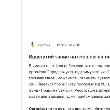
Крістіна
13.01.2026 20:01
Відкритий запис на грошові випла
В умовах постійної небезпеки та економічно
організації продовжують підтримувати укра
громади мають можливість отримати суттєву
сім’ї. Йдеться про цільову програму від УВК
фонд «Право на Захист». Реєстрація відбуват
маєте діяти швидко, адже прийом заявок зап
Організатор та сутність програми підтрим