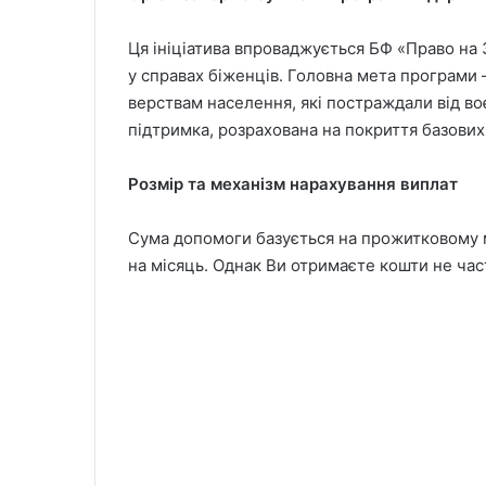
Ця ініціатива впроваджується БФ «Право на
у справах біженців. Головна мета програми
верствам населення, які постраждали від во
підтримка, розрахована на покриття базови
Розмір та механізм нарахування виплат
Сума допомоги базується на прожитковому м
на місяць. Однак Ви отримаєте кошти не част