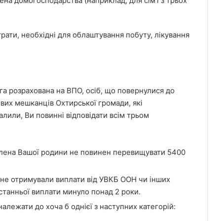
на домогосподарства (наприклад, для сім’ї з трьох
рати, необхідні для облаштування побуту, лікування
ога розрахована на ВПО, осіб, що повернулися до
вих мешканців Охтирської громади, які
алили, Ви повинні відповідати всім трьом
члена Вашої родини не повинен перевищувати 5400
не отримували виплати від УВКБ ООН чи інших
станньої виплати минуло понад 2 роки.
алежати до хоча б однієї з наступних категорій: