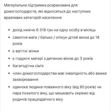
Матеріальна підтримка розрахована для
домогосподарств, які відносяться до наступних
вразливих категорій населення:
дохід нижче 6 318 грн на одну особу в місяць
самотня мати / батько / опікун дітей віком до 18
років
є вагітні жінки
є годуючі матері з дитиною віком до 3 років
багатодітна сімʼя
член домогосподарства має інвалідність або важке
захворювання
одинока людина поважного віку (від 60 років) чи
пара похилого віку, що мешкають окремо від
родичів працездатного віку