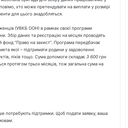
зповімо, хто може претендувати на виплати у розмірі
кументи для цього знадобляться.
женців (УВКБ ООН) в рамках своєї програми
ни. Збір даних та реєстрацію на місцях проводять
ий фонд “Право на захист”. Програма передбачає
мета якої – підтримати родини у задоволенні
уктів, ліків тощо. Сума допомоги складає
3
600 грн
ься протягом трьох місяців, тож загальна сума на
.
ше потребують підтримки. Щоб подати заявку, ваша
мовам: