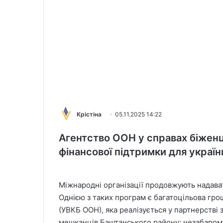
Крістіна
05.11.2025 14:22
Агентство ООН у справах біженц
фінансової підтримки для українц
Міжнародні організації продовжують надав
Однією з таких програм є багатоцільова гро
(УВКБ ООН), яка реалізується у партнерстві
мешканців Баштанського району: незабаром