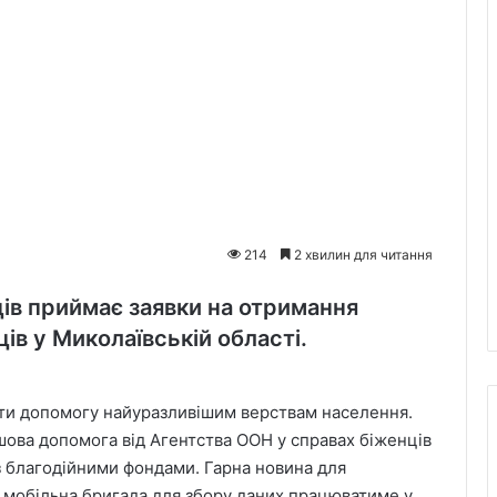
214
2 хвилин для читання
ів приймає заявки на отримання
ів у Миколаївській області.
ати допомогу найуразливішим верствам населення.
шова допомога від Агентства ООН у справах біженців
 з благодійними фондами. Гарна новина для
 мобільна бригада для збору даних працюватиме у