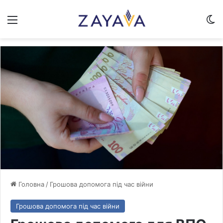
Меню
Sw
Головна
/
Грошова допомога під час війни
Грошова допомога під час війни