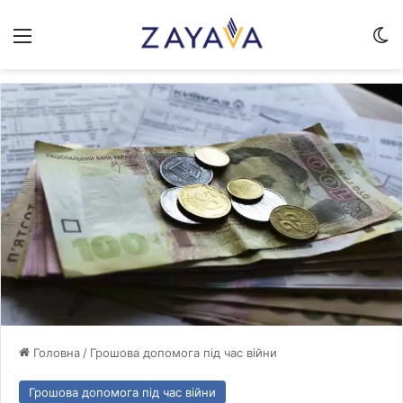
Меню
Sw
Головна
/
Грошова допомога під час війни
Грошова допомога під час війни