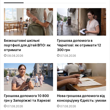
Безкоштовні шкільні
Грошова допомога в
портфелі для дітей ВПО: як
Чернігові: як отримати 12
отримати
300 грн
08.08.2026
07.08.2026
Грошова допомога 10 800
Нова грошова допомога від
грн у Запоріжжі та Харкові
консорціуму Єдність: умови
07.08.2026
07.08.2026