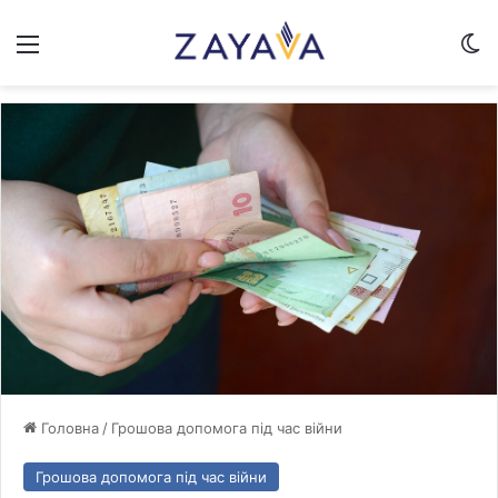
Меню
Sw
Головна
/
Грошова допомога під час війни
Грошова допомога під час війни