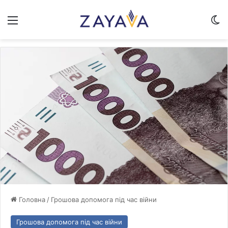
Меню
Sw
Головна
/
Грошова допомога під час війни
Грошова допомога під час війни