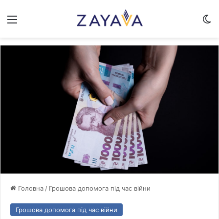
Меню
Sw
Головна
/
Грошова допомога під час війни
Грошова допомога під час війни