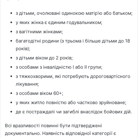
з дітьми, очолювані одинокою матір’ю або батьком;
у яких жінка є єдиним годувальником;
з вагітними жінками;
багатодітні родини (з трьома і більше дітьми до 18
років);
з дітьми віком до 2 років;
з особами з інвалідністю І або ІІ групи;
з тяжкохворими, які потребують дороговартісного
лікування;
з особами віком 60+;
у яких житло повністю або частково зруйноване;
де є постраждалі чи загиблі внаслідок бойових дій.
Всі вразливості повинні бути підтверджені
документально. Наявність відповідної категорії є