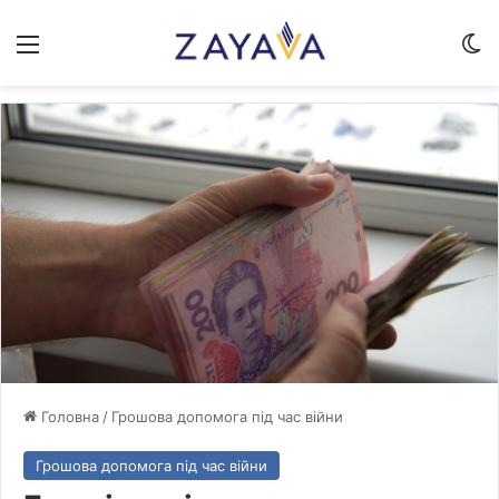
Меню
Sw
Головна
/
Грошова допомога під час війни
Грошова допомога під час війни