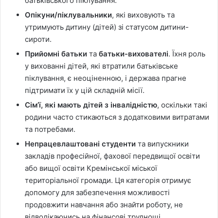
батьківського піклування.
Опікуни/піклувальники
, які виховують та
утримують дитину (дітей) зі статусом дитини-
сироти.
Прийомні батьки
та
батьки-вихователі
. Їхня роль
у вихованні дітей, які втратили батьківське
піклування, є неоціненною, і держава прагне
підтримати їх у цій складній місії.
Сім’ї, які мають дітей з інвалідністю
, оскільки такі
родини часто стикаються з додатковими витратами
та потребами.
Непрацевлаштовані студенти
та випускники
закладів професійної, фахової передвищої освіти
або вищої освіти Кремінської міської
територіальної громади. Ця категорія отримує
допомогу для забезпечення можливості
продовжити навчання або знайти роботу, не
відволікаючись на фінансові труднощі.