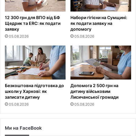
12 300 грн для ВПО від БФ
Набори гігієни на Сумщині:
Щедрик та ERC: як подати
як подати заявку на
заявку
допомогу
05.08.2026
05.08.2026
Безкоштовна підготовка до
Допомога 2 500 грн на
школи у Харкові: як
дитину військовим
записати дитину
Лисичанської громади
05.08.2026
05.08.2026
Ми на FaceBook