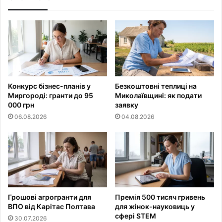
Конкурс бізнес-планів у
Безкоштовні теплиці на
Миргороді: гранти до 95
Миколаївщині: як подати
000 грн
заявку
06.08.2026
04.08.2026
Грошові агрогранти для
Премія 500 тисяч гривень
ВПО від Карітас Полтава
для жінок-науковиць у
сфері STEM
30.07.2026