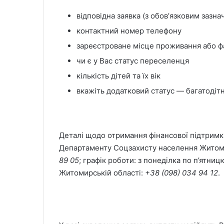
відповідна заявка (з обовʼязковим заз
контактний номер телефону
зареєстроване місце проживання або 
чи є у Вас статус переселенця
кількість дітей та їх вік
вкажіть додатковий статус — багатодітні
Деталі щодо отримання фінансової підтрим
Департаменту Соцзахисту населення Житоми
89 05
; графік роботи: з понеділка по п’ятниц
Житомирській області:
+38 (098) 034 94 12
.