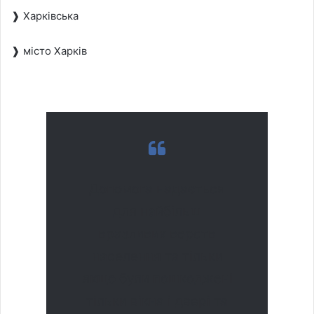
❱ Харківська
❱ місто Харків
Допомога надається
для найбільш
вразливих верств
населення та тільки
якщо були пошкоджені
тільки вікна і двері та