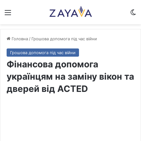
Меню
Sw
Головна
/
Грошова допомога під час війни
Грошова допомога під час війни
Фінансова допомога
українцям на заміну вікон та
дверей від ACTED