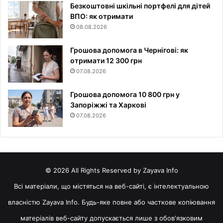
Безкоштовні шкільні портфелі для дітей
ВПО: як отримати
08.08.2026
Грошова допомога в Чернігові: як
отримати 12 300 грн
07.08.2026
Грошова допомога 10 800 грн у
Запоріжжі та Харкові
07.08.2026
© 2026 All Rights Reserved by Zayava Info
Всі матеріали, що містяться на веб-сайті, є інтелектуальною
власністю Zayava Info. Будь-яке повне або часткове копіювання
матеріалів веб-сайту допускається лише з обов'язковим