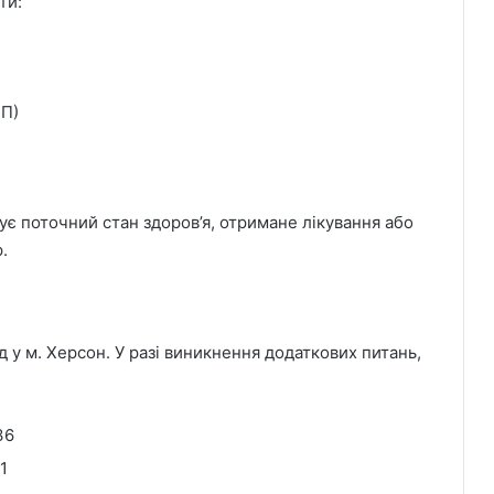
ти:
ПП)
ує поточний стан здоров’я, отримане лікування або
.
 у м. Херсон. У разі виникнення додаткових питань,
36
1