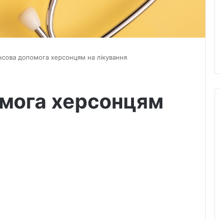
нсова допомога херсонцям на лікування
омога херсонцям