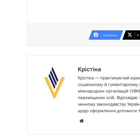
Facebook
X
Крістіна
Крістіна — практикуючий юрист
соціальному й гуманітарному п
міжнародних організацій (УВК
переміщених осіб. Відповідає з
чинному законодавству України
щодо оформлення допомоги та
Website